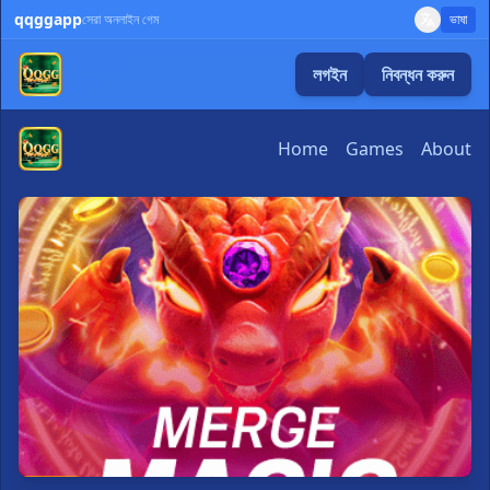
qqggapp
সেরা অনলাইন গেম
ভাষা
লগইন
নিবন্ধন করুন
Home
Games
About