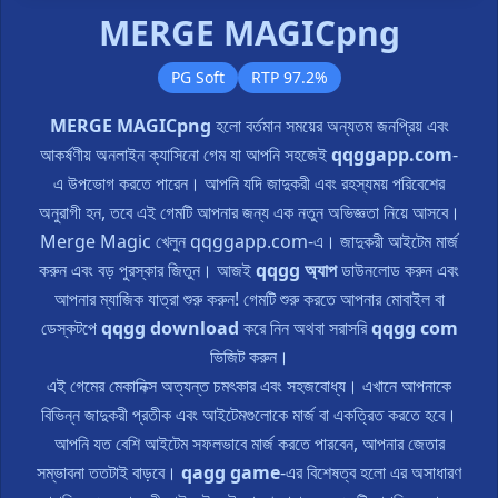
▶
MERGE MAGICpng
PG Soft
RTP 97.2%
MERGE MAGICpng
হলো বর্তমান সময়ের অন্যতম জনপ্রিয় এবং
আকর্ষণীয় অনলাইন ক্যাসিনো গেম যা আপনি সহজেই
qqggapp.com
-
এ উপভোগ করতে পারেন। আপনি যদি জাদুকরী এবং রহস্যময় পরিবেশের
অনুরাগী হন, তবে এই গেমটি আপনার জন্য এক নতুন অভিজ্ঞতা নিয়ে আসবে।
Merge Magic খেলুন qqggapp.com-এ। জাদুকরী আইটেম মার্জ
করুন এবং বড় পুরস্কার জিতুন। আজই
qqgg অ্যাপ
ডাউনলোড করুন এবং
আপনার ম্যাজিক যাত্রা শুরু করুন! গেমটি শুরু করতে আপনার মোবাইল বা
ডেস্কটপে
qqgg download
করে নিন অথবা সরাসরি
qqgg com
ভিজিট করুন।
এই গেমের মেকানিক্স অত্যন্ত চমৎকার এবং সহজবোধ্য। এখানে আপনাকে
বিভিন্ন জাদুকরী প্রতীক এবং আইটেমগুলোকে মার্জ বা একত্রিত করতে হবে।
আপনি যত বেশি আইটেম সফলভাবে মার্জ করতে পারবেন, আপনার জেতার
সম্ভাবনা ততটাই বাড়বে।
qagg game
-এর বিশেষত্ব হলো এর অসাধারণ