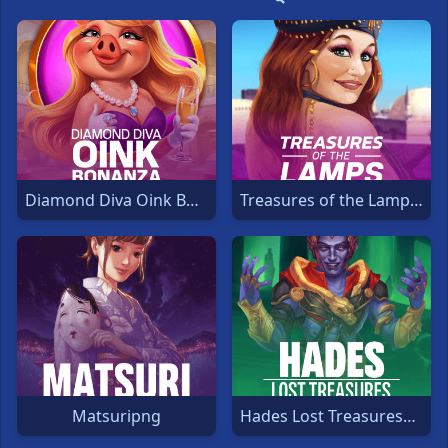
Diamond Diva Oink Bonanzapng
Treasures of the Lampspng
Matsuripng
Hades Lost Treasurespng