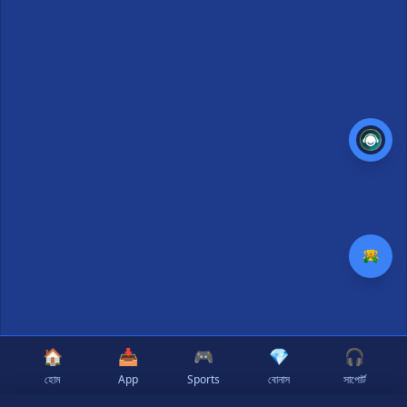
🏠
📥
🎮
💎
🎧
হোম
App
Sports
বোনাস
সাপোর্ট