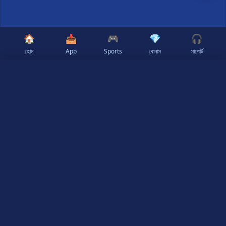
🏠
📥
🎮
💎
🎧
হোম
App
Sports
বোনাস
সাপোর্ট
✕
Select Language
🇧🇩
✓
Bengali (বাংলা)
Hades Lost Treasures Slot খেলুন
⚙️
QQGG-এ | আজই জিতুন
Hades Lost Treasures Slot খেলুন QQGG-