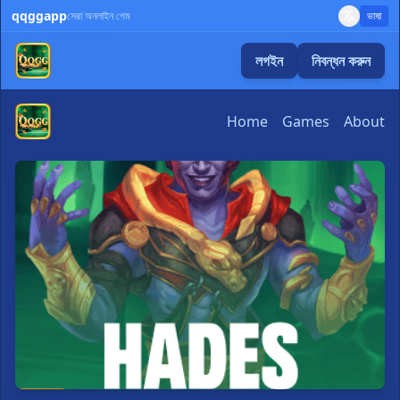
qqggapp
সেরা অনলাইন গেম
ভাষা
লগইন
নিবন্ধন করুন
Home
Games
About