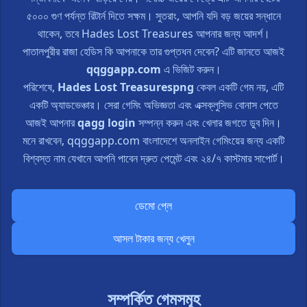
৫০০০ গুণ পর্যন্ত রিটার্ন দিতে সক্ষম। সুতরাং, আপনি যদি বড় জয়ের সন্ধানে
থাকেন, তবে Hades Lost Treasures আপনার জন্য আদর্শ।
পাতালপুরীর রাজা হেডিস কি আপনাকে তার গুপ্তধন দেবেন? এটি জানতে আজই
qqggapp.com
এ ভিজিট করুন।
পরিশেষে,
Hades Lost Treasurespng
কেবল একটি গেম নয়, এটি
একটি অ্যাডভেঞ্চার। সেরা গেমিং অভিজ্ঞতা এবং এক্সক্লুসিভ বোনাস পেতে
আজই আপনার
qagg login
সম্পন্ন করুন এবং খেলার জগতে ডুব দিন।
মনে রাখবেন, qqggapp.com বাংলাদেশে অনলাইন গেমিংয়ের জন্য একটি
বিশ্বস্ত নাম যেখানে আপনি পাবেন দ্রুত পেমেন্ট এবং ২৪/৭ কাস্টমার সাপোর্ট।
ডেমো প্লে
আসল টাকার জন্য খেলুন
সম্পর্কিত গেমসমূহ