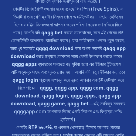
বাংলাদেশে ব্যাপক জনপ্রিয়তা লাভ করেছে।
গেমটির বিশেষ বৈশিষ্ট্যগুলোর মধ্যে রয়েছে ফ্রি স্পিন (Free Spins), যা
তিনটি বা তার বেশি স্ক্যাটার সিম্বল পেলে অ্যাক্টিভেট হয়। এছাড়া হেডিসের
বিশেষ ওয়াইল্ড সিম্বলগুলো আপনার জয়ের পরিমাণ কয়েক গুণ বাড়িয়ে দিতে
পারে। আপনি যদি
qagg bet
করতে ভালোবাসেন, তবে এই গেমের হাই
ভোলাটিলিটি আপনাকে রোমাঞ্চিত করবে। যারা স্মার্টফোনে খেলতে পছন্দ করেন,
তারা খুব সহজেই
qqgg download
করে অথবা সরাসরি
qagg app
download
করার মাধ্যমে যেকোনো সময় গেমটি উপভোগ করতে পারেন।
qqgg apps
ব্যবহারের সবচেয়ে বড় সুবিধা হলো এর ইউজার ইন্টারফেস।
এটি অত্যন্ত সহজ এবং দ্রুত লোড হয়। আপনি যদি নতুন ইউজার হন, তবে
qagg login
প্রসেস সম্পন্ন করে দ্রুত আপনার একাউন্ট সেটআপ করে
নিতে পারেন।
qqgg, qqgg app, qqgg com, qqgg
download, qagg login, qqgg apps, qagg app
download, qagg game, qagg bet
—এই সবকিছুর সমন্বয়ে
qqggapp.com আপনাকে দিচ্ছে একটি নিরাপদ এবং বিশ্বস্ত গেমিং
প্ল্যাটফর্ম।
গেমটির
RTP ৯৬.৭%
, যা একজন খেলোয়াড় হিসেবে আপনার জেতার
সম্ভাবনাকে অনেক বাড়িয়ে দেয়। সর্বোচ্চ জয়ের ক্ষেত্রে এটি আপনার বেটের