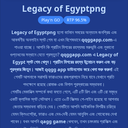
▶
Legacy of Egyptpng
Play'n GO
RTP 96.5%
Legacy of Egyptpng
হলো বর্তমান সময়ের অন্যতম জনপ্রিয় এবং
আকর্ষণীয় অনলাইন স্লট গেম যা এখন বিশেষভাবে
qqggapp.com
-এ
পাওয়া যাচ্ছে। আপনি কি প্রাচীন মিশরের রহস্যময় মরুভূমি এবং লুকানো
গুপ্তধনের সন্ধানে যেতে প্রস্তুত?
qqggapp.com এ Legacy of
Egypt স্লট গেম খেলুন। প্রাচীন মিশরের রহস্য উন্মোচন করুন এবং বড়
পুরস্কার জিতুন। আজই qqgg app ডাউনলোড করে খেলা শুরু করুন!
এই
গেমটি আপনাকে সরাসরি ফারাওদের রাজপ্রাসাদে নিয়ে যাবে যেখানে প্রতি
পদক্ষেপে রয়েছে রোমাঞ্চ এবং বিশাল পুরস্কারের সম্ভাবনা।
গেমটির মেকানিক্স সম্পর্কে কথা বলতে গেলে, এটি ৫টি রিল এবং ৩টি রো সমৃদ্ধ
একটি ক্লাসিক স্লট সেটআপ। এতে ৩০টি ফিক্সড পে-লাইন রয়েছে যা আপনার
জেতার সম্ভাবনা বাড়িয়ে দেয়। গেমটিতে আপনি আইকনিক মিশরীয় চরিত্র
যেমন ক্লিওপেট্রা, ফারাও এবং দেব-দেবী যেমন আনুবিস এবং সোবেকের দেখা
পাবেন। যখন আপনি
qagg game
খেলবেন, তখন চমৎকার গ্রাফিক্স এবং