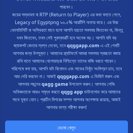
পারবেন।
জয়ের সম্ভাবনা বা RTP (Return to Player) এর কথা বলতে গেলে,
Legacy of Egyptpng ৯৬.৫% আরটিপি অফার করে। এর উচ্চ
ভোলাটালিটি বা অস্থিরতা মানে হলো আপনি হয়তো সবসময় জিতবেন না, কিন্তু
যখন জিতবেন, তখন সেই পুরস্কারটি হবে অনেক বড়। আপনি যদি বড়
জ্যাকপট জেতার স্বপ্ন দেখেন, তবে
qqggapp.com
-এ এই গেমটি
আপনার জন্য উপযুক্ত। আমাদের প্ল্যাটফর্মে আমরা সবসময় স্বচ্ছতা বজায়
রাখি যাতে আমাদের খেলোয়াড়রা নিশ্চিন্তে তাদের বাজি ধরতে পারেন।
পরিশেষে বলা যায়, আপনি যদি বিনোদন এবং লাভের নিখুঁত সংমিশ্রণ চান, তবে
আর দেরি করবেন না। আজই
qqggapp.com
এ ভিজিট করুন এবং
আপনার পছন্দের
qagg game
উপভোগ করুন। আপনার গেমিং
অভিজ্ঞতাকে আরও সমৃদ্ধ করতে
qqgg app
ডাউনলোড করে আমাদের
সাথে যুক্ত হোন। প্রাচীন মিশরের সম্পদ আপনার অপেক্ষায় রয়েছে, আজই
আপনার ভাগ্য পরীক্ষা করুন!
ডেমো খেলুন