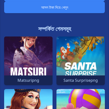
আসল টাকা দিয়ে খেলুন
সম্পর্কিত গেমসমূহ
Matsuripng
Santa Surprisepng