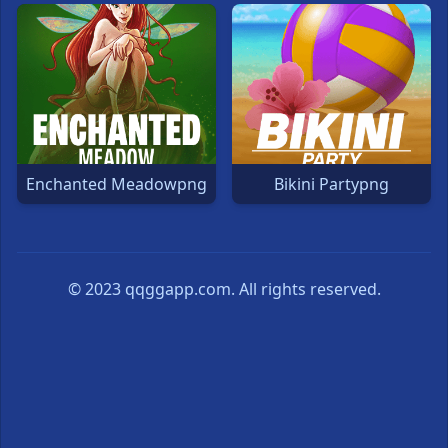
Enchanted Meadowpng
Bikini Partypng
© 2023 qqggapp.com. All rights reserved.