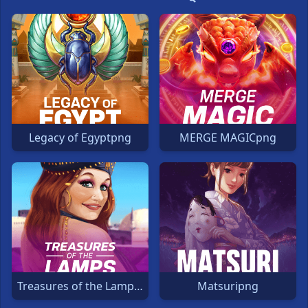
Legacy of Egyptpng
MERGE MAGICpng
Treasures of the Lampspng
Matsuripng