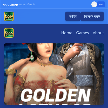
qqggapp
সেরা অনলাইন গেম
ভাষা
লগইন
নিবন্ধন করুন
Home
Games
About