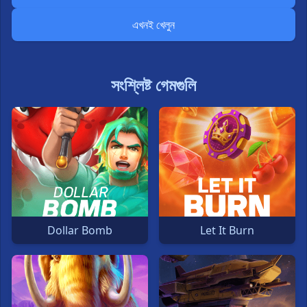
এখনই খেলুন
সংশ্লিষ্ট গেমগুলি
Dollar Bomb
Let It Burn