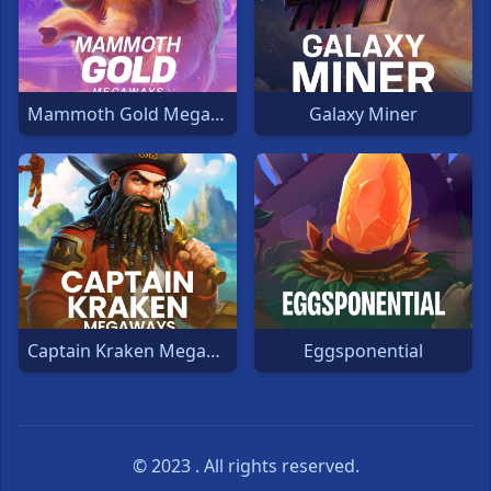
Mammoth Gold Megaways
Galaxy Miner
Captain Kraken Megaways
Eggsponential
© 2023 . All rights reserved.