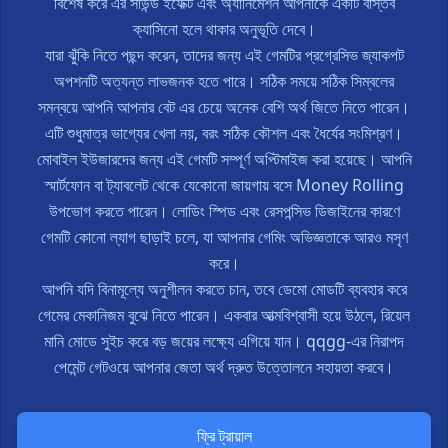
বিশেষ করে এর সাউন্ড ইফেক্ট এবং অ্যানিমেশন আপনাকে একটি বাস্তব
ক্যাসিনো হলে থাকার অনুভূতি দেবে।
যারা ঝুঁকি নিতে পছন্দ করেন, তাদের জন্য এই গেমটির প্রগ্রেসিভ জ্যাকপট
অপশনটি অত্যন্ত লাভজনক হতে পারে। সঠিক সময়ে সঠিক সিম্বলের
সমন্বয়ে আপনি আপনার বেট এর চেয়ে অনেক বেশি অর্থ জিতে নিতে পারেন।
এটি শুধুমাত্র ভাগ্যের খেলা নয়, বরং সঠিক কৌশল এবং ধৈর্যের সংমিশ্রণ।
মোবাইল ইউজারদের জন্য এই গেমটি সম্পূর্ণ অপ্টিমাইজ করা হয়েছে। আপনি
স্মার্টফোন বা ট্যাবলেট থেকে যেকোনো জায়গায় বসে Money Rolling
উপভোগ করতে পারেন। লোডিং স্পিড এবং রেসপন্সিভ ডিজাইনের কারণে
গেমটি কোনো ল্যাগ ছাড়াই চলে, যা আপনার গেমিং অভিজ্ঞতাকে আরও মসৃণ
করে।
আপনি যদি বিনামূল্যে অনুশীলন করতে চান, তবে ডেমো মোডটি ব্যবহার করে
গেমের মেকানিজম বুঝে নিতে পারেন। একবার আত্মবিশ্বাসী হয়ে উঠলে, রিয়েল
মানি মোডে সুইচ করে বড় জয়ের লক্ষ্যে এগিয়ে যান। qqgg-এর নিরাপদ
পেমেন্ট গেটওয়ে আপনার জেতা অর্থ দ্রুত উত্তোলনে সহায়তা করবে।
ফ্রি ট্রায়াল