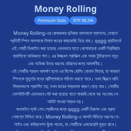
▶
Money Rolling
Premium Slots
RTP 96.5%
Money Rolling-এর রোমাঞ্চকর দুনিয়ায় আপনাকে স্বাগতম, যেখানে
প্রতিটি স্পিন আপনাকে বিশাল জয়ের কাছাকাছি নিয়ে যায়। qqgg প্ল্যাটফর্মে
এই গেমটি ডিজাইন করা হয়েছে এমনভাবে যাতে খেলোয়াড়রা একটি প্রিমিয়াম
ক্যাসিনো অভিজ্ঞতা পান। এর উজ্জ্বল গ্রাফিক্স এবং সহজ ইন্টারফেস নতুন
এবং অভিজ্ঞ উভয় ধরনের বেটরদের জন্য আকর্ষণীয়।
এই গেমটির প্রধান আকর্ষণ হলো এর বিশেষ রোলিং বোনাস ফিচার, যা সাধারণ
স্পিনকে মুহূর্তের মধ্যে মাল্টিপ্লায়ারে পরিণত করতে পারে। যখন স্ক্রিনে মানি
সিম্বলগুলো প্রদর্শিত হয়, তখন জয়ের সম্ভাবনা বহুগুণ বেড়ে যায়। গেমটির
ভোলটাইলটি এমনভাবে সেট করা হয়েছে যাতে মাঝারি থেকে বড় অংকের পে-
আউট পাওয়া সম্ভব হয়।
অনলাইন স্লট গেম প্রেমীদের জন্য qqgg একটি নিরাপদ এবং দ্রুত
গেমপ্লে নিশ্চিত করে। Money Rolling-এ আপনি বিভিন্ন ধরণের পে-
লাইন এবং কম্বিনেশন খুঁজে পাবেন, যা গেমটিকে একঘেয়েমি মুক্ত রাখে।