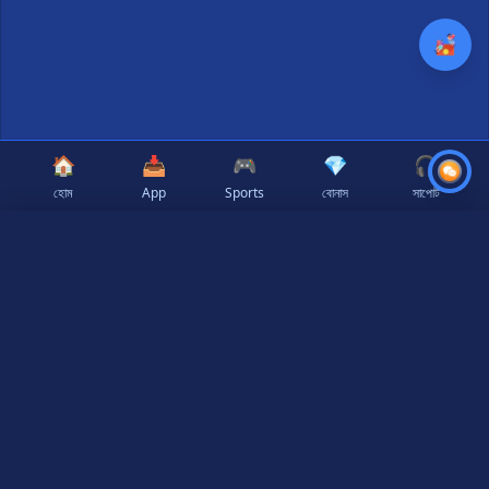
🏠
📥
🎮
💎
🎧
হোম
App
Sports
বোনাস
সাপোর্ট
✕
Select Language
🇧🇩
✓
Bengali (বাংলা)
গেমের বৈশিষ্ট্য
প্রোভাইডার
RTP
Pragmatic Play
96.52
%