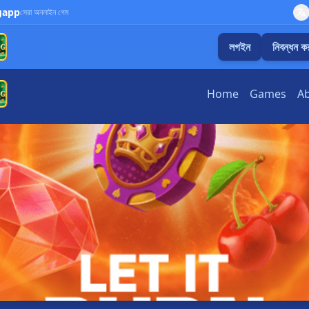
gapp
সেরা অনলাইন গেম
লগইন
নিবন্ধন ক
Home
Games
A