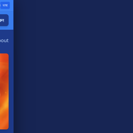
ভাষা
রুন
bout