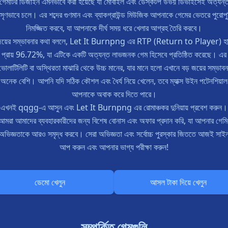
গেমটির ডিজাইন এমনভাবে করা হয়েছে যা মোবাইল এবং ডেস্কটপ উভয় ডিভাইসেই অত্যন্
সৃণভাবে চলে। এর শব্দের গুণমান এবং ব্যাকগ্রাউন্ড মিউজিক আপনাকে গেমের ভেতরে পুরোপু
নিমজ্জিত করবে, যা আপনাকে দীর্ঘ সময় ধরে খেলার আগ্রহ তৈরি করবে।
য়ের সম্ভাবনার কথা বললে, Let It Burnpng এর RTP (Return to Player) হ
প্রায় 96.72%, যা এটিকে একটি অত্যন্ত লাভজনক গেম হিসেবে প্রতিষ্ঠিত করেছে। এর
ভোলাটিলিটি বা অস্থিরতা মাঝারি থেকে উচ্চ মানের, যার মানে হলো এখানে বড় জয়ের সম্ভাবন
অনেক বেশি। আপনি যদি সঠিক কৌশল এবং ধৈর্য নিয়ে খেলেন, তবে ম্যাক্স উইন পটেনশিয়াল
আপনাকে অবাক করে দিতে পারে।
এখনই qqgg-এ আসুন এবং Let It Burnpng এর রোমাঞ্চকর দুনিয়ায় প্রবেশ করুন।
আমরা আমাদের ব্যবহারকারীদের জন্য বিশেষ বোনাস এবং অফার প্রদান করি, যা আপনার গেমি
অভিজ্ঞতাকে আরও সমৃদ্ধ করবে। সেরা অভিজ্ঞতা এবং সর্বোচ্চ পুরস্কার জিততে আজই সাই
আপ করুন এবং আপনার ভাগ্য পরীক্ষা করুন!
ডেমো খেলুন
আসল টাকা দিয়ে খেলুন
সম্পর্কিত গেমগুলি