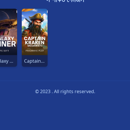
Galaxy Minerpng
Captain Kraken Megawayspng
© 2023 . All rights reserved.