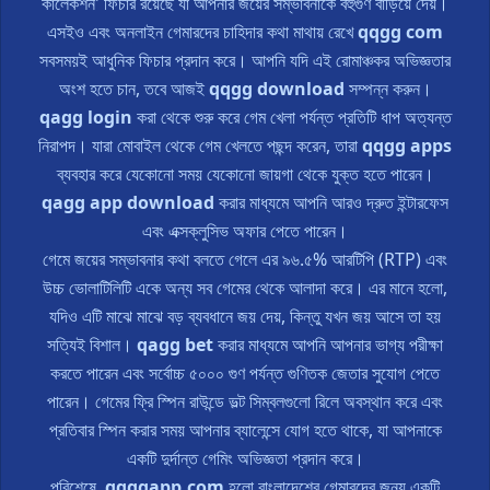
কালেকশন' ফিচার রয়েছে যা আপনার জয়ের সম্ভাবনাকে বহুগুণ বাড়িয়ে দেয়।
এসইও এবং অনলাইন গেমারদের চাহিদার কথা মাথায় রেখে
qqgg com
সবসময়ই আধুনিক ফিচার প্রদান করে। আপনি যদি এই রোমাঞ্চকর অভিজ্ঞতার
অংশ হতে চান, তবে আজই
qqgg download
সম্পন্ন করুন।
qagg login
করা থেকে শুরু করে গেম খেলা পর্যন্ত প্রতিটি ধাপ অত্যন্ত
নিরাপদ। যারা মোবাইল থেকে গেম খেলতে পছন্দ করেন, তারা
qqgg apps
ব্যবহার করে যেকোনো সময় যেকোনো জায়গা থেকে যুক্ত হতে পারেন।
qagg app download
করার মাধ্যমে আপনি আরও দ্রুত ইন্টারফেস
এবং এক্সক্লুসিভ অফার পেতে পারেন।
গেমে জয়ের সম্ভাবনার কথা বলতে গেলে এর ৯৬.৫% আরটিপি (RTP) এবং
উচ্চ ভোলাটিলিটি একে অন্য সব গেমের থেকে আলাদা করে। এর মানে হলো,
যদিও এটি মাঝে মাঝে বড় ব্যবধানে জয় দেয়, কিন্তু যখন জয় আসে তা হয়
সত্যিই বিশাল।
qagg bet
করার মাধ্যমে আপনি আপনার ভাগ্য পরীক্ষা
করতে পারেন এবং সর্বোচ্চ ৫০০০ গুণ পর্যন্ত গুণিতক জেতার সুযোগ পেতে
পারেন। গেমের ফ্রি স্পিন রাউন্ডে ভল্ট সিম্বলগুলো রিলে অবস্থান করে এবং
প্রতিবার স্পিন করার সময় আপনার ব্যালেন্সে যোগ হতে থাকে, যা আপনাকে
একটি দুর্দান্ত গেমিং অভিজ্ঞতা প্রদান করে।
পরিশেষে,
qqggapp.com
হলো বাংলাদেশের গেমারদের জন্য একটি