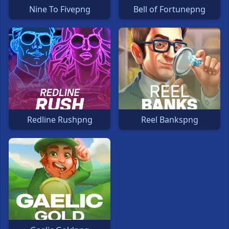
Nine To Fivepng
Bell of Fortunepng
Redline Rushpng
Reel Bankspng