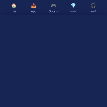
🏠
📥
🎮
💎
🎧
হোম
App
Sports
বোনাস
সাপোর্ট
✕
Select Language
🇧🇩
✓
Bengali (বাংলা)
Fa Cai Shen স্লট গেম - qqggapp.com
⚙️
এ খেলুন এবং জিতুন
Fa Cai Shen স্লট গেম - qqggapp.com এ
❓
খেলুন এবং জিতুন