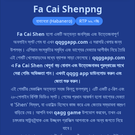
▶
Fa Cai Shenpng
হাবানেরো (Habanero)
RTP ৯৬.৭%
Fa Cai Shen
হলো একটি অত্যন্ত জনপ্রিয় এবং উত্তেজনাপূর্ণ
অনলাইন স্লট গেম যা এখন
qqggapp.com
এ সরাসরি খেলার জন্য
উপলব্ধ। এশিয়ান সংস্কৃতির সমৃদ্ধি এবং ভাগ্যের দেবতার আশীর্বাদ নিয়ে তৈরি
এই গেমটি খেলোয়াড়দের মধ্যে ব্যাপক সাড়া ফেলেছে।
qqggapp.com
এ Fa Cai Shen খেলুন! বড় বোনাস এবং উত্তেজনাকর পুরস্কারের সাথে
সেরা গেমিং অভিজ্ঞতা পান। এখনই qqgg app ডাউনলোড করুন এবং
জেতা শুরু করুন।
এই গেমটির মেকানিক্স অত্যন্ত সহজ কিন্তু ফলপ্রসূ। এটি একটি ৫-রিল এবং
২৮-পেলাইন বিশিষ্ট ভিডিও স্লট। গেমের প্রধান আকর্ষণ হলো ভাগ্যের দেবতা
বা 'Shen' সিম্বল, যা ওয়াইল্ড হিসেবে কাজ করে এবং জেতার সম্ভাবনা বহুগুণ
বাড়িয়ে দেয়। আপনি যখন
qagg game
উপভোগ করবেন, তখন এর
চমৎকার সাউন্ডট্র্যাক এবং উজ্জ্বল গ্রাফিক্স আপনাকে এক অন্য জগতে নিয়ে
যাবে।