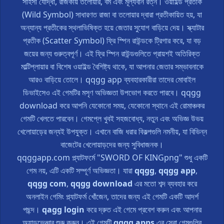
সাহসী যোদ্ধা, রাজকীয় তলোয়ার, বর্ম এবং মূল্যবান রত্ন। ওয়াইল্ড প্রতীক
(Wild Symbol) সাধারণত রাজা বা তলোয়ার দ্বারা প্রতীকায়িত হয়, যা
অন্যান্য প্রতীকের স্থলাভিষিক্ত হয়ে জেতার সুযোগ বাড়িয়ে দেয়। স্ক্যাটার
প্রতীক (Scatter Symbol) ফ্রি স্পিন রাউন্ডকে ট্রিগার করে, যা বড়
জয়ের জন্য গুরুত্বপূর্ণ। এই ফ্রি স্পিন রাউন্ডগুলিতে প্রায়শই অতিরিক্ত
মাল্টিপ্লায়ার বা বিশেষ ওয়াইল্ড বৈশিষ্ট্য থাকে, যা আপনার জেতার সম্ভাবনাকে
আরও বাড়িয়ে তোলে। qqgg app ব্যবহারকারীরা তাদের মোবাইল
ডিভাইসেও এই গেমটির মসৃণ অভিজ্ঞতা উপভোগ করতে পারবে। qqgg
download করে আপনি যেকোনো সময়, যেকোনো স্থানে এই রোমাঞ্চকর
গেমটি খেলতে পারবেন। গেমপ্লে খুবই সহজবোধ্য, নতুন এবং অভিজ্ঞ উভয়
খেলোয়াড়ের জন্যই উপযুক্ত। এখানে বাজি ধরার বিকল্পগুলি নমনীয়, যা বিভিন্ন
বাজেটের খেলোয়াড়দের জন্য সুবিধাজনক।
qqggapp.com প্ল্যাটফর্মে "SWORD OF KINGpng" শুধু একটি
গেম নয়, এটি একটি সম্পূর্ণ অভিজ্ঞতা। যারা
qqgg
,
qqgg app
,
qqgg com
,
qqgg download
এর মতো শব্দ ব্যবহার করে
অনলাইন গেমিং প্ল্যাটফর্ম খোঁজেন, তাদের জন্য এই গেমটি একটি আদর্শ
পছন্দ।
qagg login
করে দ্রুত এই গেমে প্রবেশ করুন এবং আপনার
অ্যাডভেঞ্চার শুরু করুন। এই গেমটি
qqgg apps
এর সেরা গেমগুলির