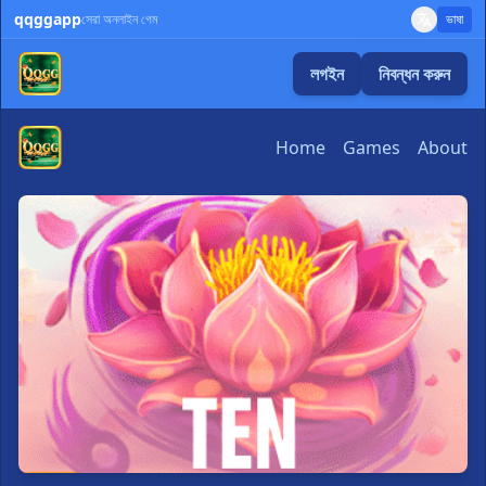
qqggapp
সেরা অনলাইন গেম
ভাষা
লগইন
নিবন্ধন করুন
Home
Games
About