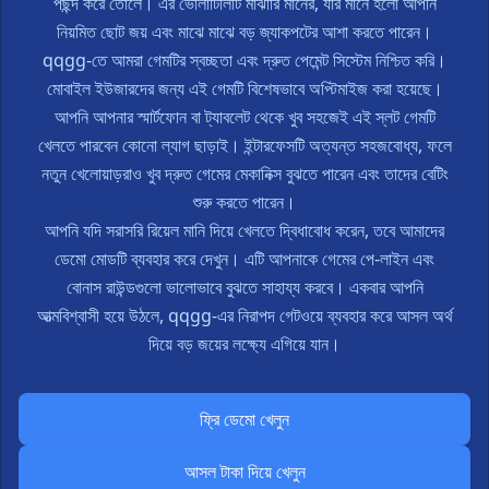
পছন্দ করে তোলে। এর ভোলাটিলিটি মাঝারি মানের, যার মানে হলো আপনি
নিয়মিত ছোট জয় এবং মাঝে মাঝে বড় জ্যাকপটের আশা করতে পারেন।
qqgg-তে আমরা গেমটির স্বচ্ছতা এবং দ্রুত পেমেন্ট সিস্টেম নিশ্চিত করি।
মোবাইল ইউজারদের জন্য এই গেমটি বিশেষভাবে অপ্টিমাইজ করা হয়েছে।
আপনি আপনার স্মার্টফোন বা ট্যাবলেট থেকে খুব সহজেই এই স্লট গেমটি
খেলতে পারবেন কোনো ল্যাগ ছাড়াই। ইন্টারফেসটি অত্যন্ত সহজবোধ্য, ফলে
নতুন খেলোয়াড়রাও খুব দ্রুত গেমের মেকানিক্স বুঝতে পারেন এবং তাদের বেটিং
শুরু করতে পারেন।
আপনি যদি সরাসরি রিয়েল মানি দিয়ে খেলতে দ্বিধাবোধ করেন, তবে আমাদের
ডেমো মোডটি ব্যবহার করে দেখুন। এটি আপনাকে গেমের পে-লাইন এবং
বোনাস রাউন্ডগুলো ভালোভাবে বুঝতে সাহায্য করবে। একবার আপনি
আত্মবিশ্বাসী হয়ে উঠলে, qqgg-এর নিরাপদ গেটওয়ে ব্যবহার করে আসল অর্থ
দিয়ে বড় জয়ের লক্ষ্যে এগিয়ে যান।
ফ্রি ডেমো খেলুন
আসল টাকা দিয়ে খেলুন